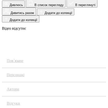
Дивлюсь
В список перегляду
В переглянуті
Дивитись разом
Додати до колекції
Додати до колекції
Відео відсутнє
Огляд
Пов`язане
Персонажі
Автори
Відгуки