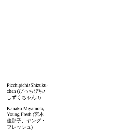
Picchipichi♪Shizuku-
chan (ぴっちぴち♪
しずくちゃん!!)
Kanako Miyamoto,
Young Fresh (宮本
佳那子、ヤング・
フレッシュ)