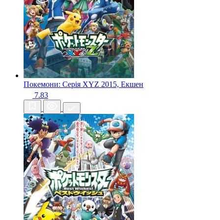
Покемони: Серія XYZ
2015, Екшен
7.83