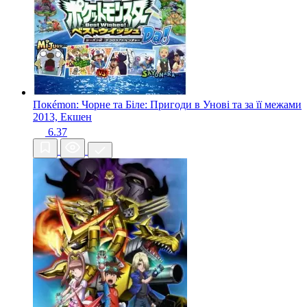
Покémon: Чорне та Біле: Пригоди в Унові та за її межами
2013, Екшен
6.37