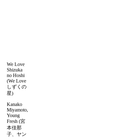
We Love
Shizuka
no Hoshi
(We Love
しずくの
星)
Kanako
Miyamoto,
Young
Fresh (宮
本佳那
子、ヤン