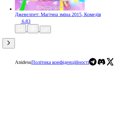
Джевелпет: Магічна зміна
2015, Комедія
6.83
Anidesu
Політика конфіденційності