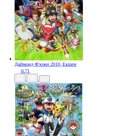
Даймонд Ф'южн
2010, Екшен
6.71