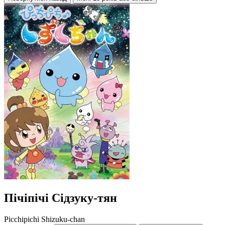
Пічіпічі Сідзуку-тян
Picchipichi Shizuku-chan