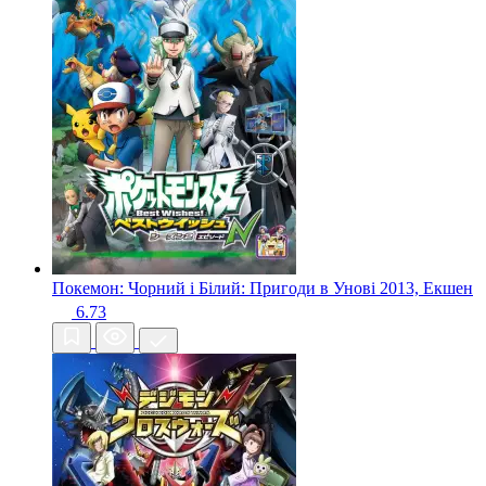
Покемон: Чорний і Білий: Пригоди в Унові
2013, Екшен
6.73