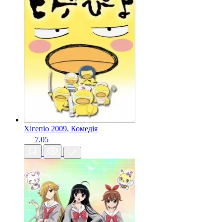
Хігепіо
2009, Комедія
7.05