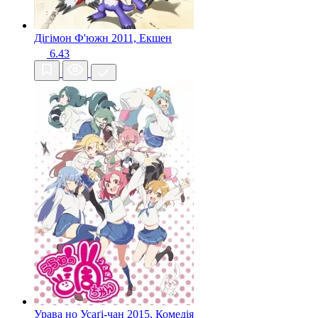
Дігімон Ф'южн
2011, Екшен
6.43
Урава но Усаґі-чан
2015, Комедія