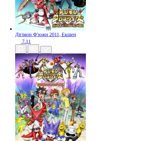
Дігімон Ф'южн
2011, Екшен
7.11