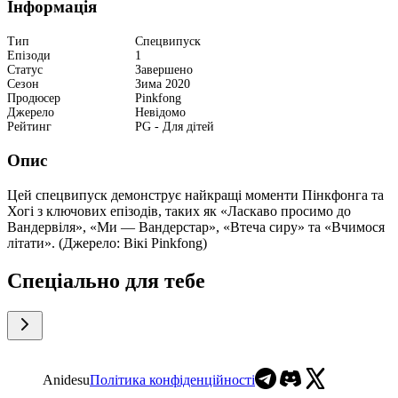
Інформація
Тип
Спецвипуск
Епізоди
1
Статус
Завершено
Сезон
Зима 2020
Продюсер
Pinkfong
Джерело
Невідомо
Рейтинг
PG - Для дітей
Опис
Цей спецвипуск демонструє найкращі моменти Пінкфонга та
Хогі з ключових епізодів, таких як «Ласкаво просимо до
Вандервіля», «Ми — Вандерстар», «Втеча сиру» та «Вчимося
літати». (Джерело: Вікі Pinkfong)
Спеціально для тебе
Anidesu
Політика конфіденційності