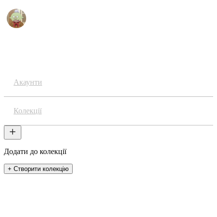
Аніме
Акаунти
Колекції
Додати до колекції
+ Створити колекцію