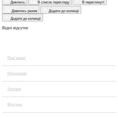
Дивлюсь
В список перегляду
В переглянуті
Дивитись разом
Додати до колекції
Додати до колекції
Відео відсутнє
Огляд
Пов`язане
Персонажі
Автори
Відгуки