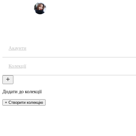
MariiaZzlnk
Аніме
Акаунти
Колекції
Додати до колекції
+ Створити колекцію