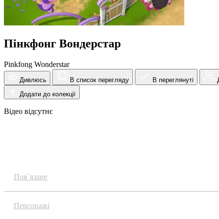
Пінкфонг Вондерстар
Pinkfong Wonderstar
Дивлюсь
В список перегляду
В переглянуті
Д
Додати до колекції
Відео відсутнє
Огляд
Пов`язане
Персонажі