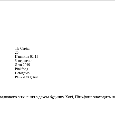
ТБ Серіал
26
П'ятниця 02:15
Завершено
Літо 2019
Pinkfong
Невідомо
PG - Для дітей
падкового зіткнення з дахом будинку Хогі, Пінкфонг знаходить н