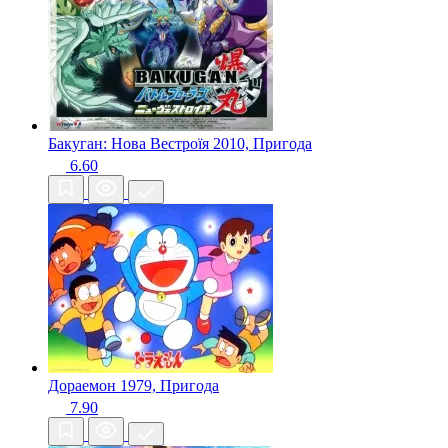
Бакуган: Нова Вестроїя
2010, Пригода
6.60
Дораемон
1979, Пригода
7.90