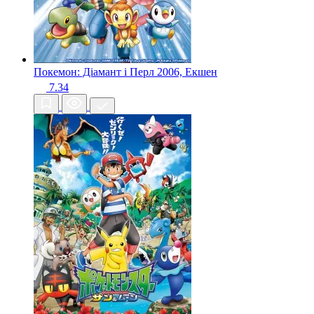
Покемон: Діамант і Перл
2006, Екшен
7.34