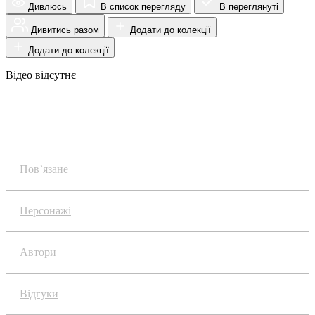
Дивлюсь
В список перегляду
В переглянуті
Дивитись разом
Додати до колекції
Додати до колекції
Відео відсутнє
Огляд
Пов`язане
Персонажі
Автори
Відгуки