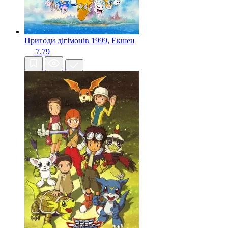
Пригоди дігімонів
1999, Екшен
7.79