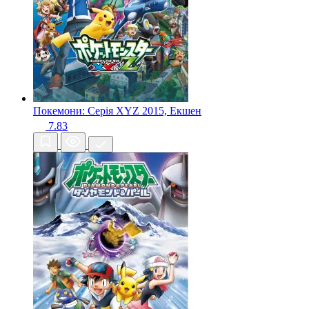
Покемони: Серія XYZ
2015, Екшен
7.83