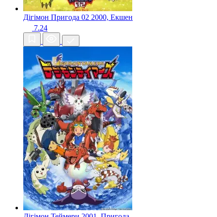
Дігімон Пригода 02
2000, Екшен
7.24
Дігімон Теймери
2001, Пригода