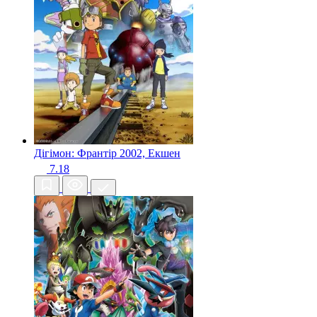
Дігімон: Франтір
2002, Екшен
7.18