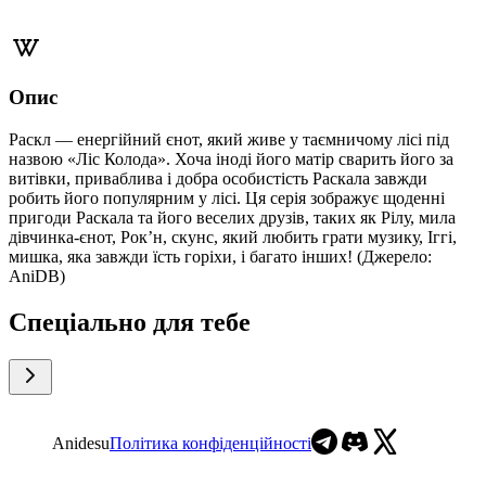
Опис
Раскл — енергійний єнот, який живе у таємничому лісі під
назвою «Ліс Колода». Хоча іноді його матір сварить його за
витівки, приваблива і добра особистість Раскала завжди
робить його популярним у лісі. Ця серія зображує щоденні
пригоди Раскала та його веселих друзів, таких як Рілу, мила
дівчинка-єнот, Рок’н, скунс, який любить грати музику, Іггі,
мишка, яка завжди їсть горіхи, і багато інших! (Джерело:
AniDB)
Спеціально для тебе
Anidesu
Політика конфіденційності