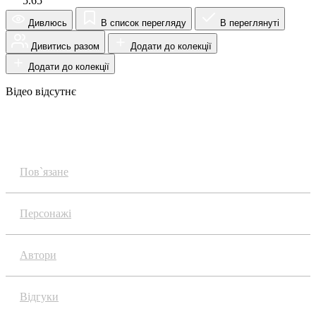
5.65
Дивлюсь
В список перегляду
В переглянуті
Дивитись разом
Додати до колекції
Додати до колекції
Відео відсутнє
Огляд
Пов`язане
Персонажі
Автори
Відгуки