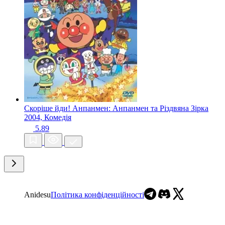
Скоріше йди! Анпанмен: Анпанмен та Різдвяна Зірка
2004, Комедія
5.89
Anidesu
Політика конфіденційності