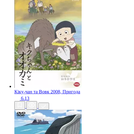
Кіку-чан та Вовк
2008, Пригода
6.13