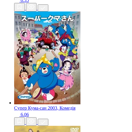
6.35
Супер Кума-сан
2003, Комедія
6.06