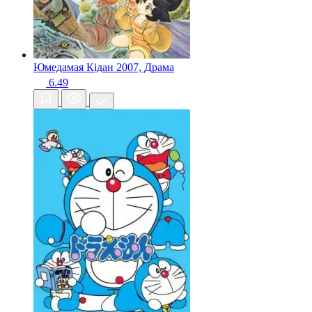
Юмедамая Кідан
2007, Драма
6.49