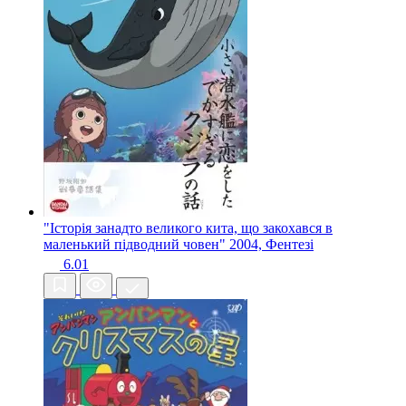
"Історія занадто великого кита, що закохався в
маленький підводний човен"
2004, Фентезі
6.01