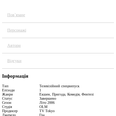
Пов`язане
Персонажі
Автори
Відгуки
Інформація
Тип
Телевізійний спецвипуск
Епізоди
1
Жанри
Екшен, Пригода, Комедія, Фентезі
Статус
Завершено
Сезон
Літо 2006
Студія
OLM
Продюсер
TV Tokyo
Джерело
Гра