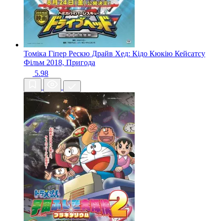
Томіка Гіпер Рескю Драйв Хед: Кідо Кюкію Кейсатсу
Фільм
2018, Пригода
5.98