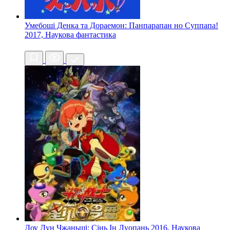
Умебоші Денка та Дораемон: Панпарапан но Суппапа!
2017, Наукова фантастика
Доу Лун Чжаньші: Сінь Ін Луопань
2016, Наукова