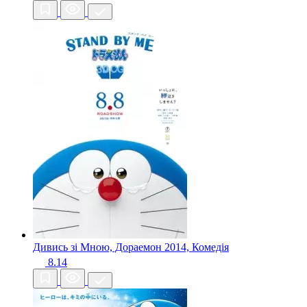
Дивись зі Мною, Дораемон
2014, Комедія
8.14