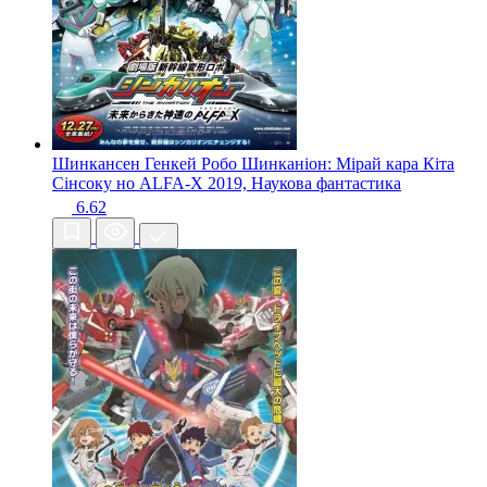
Шинкансен Генкей Робо Шинканіон: Мірай кара Кіта
Сінсоку но ALFA-X
2019, Наукова фантастика
6.62