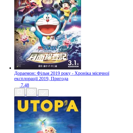
Дораемон: Фільм 2019 року - Хроніка місячної
експлорації
2019, Пригода
7.48