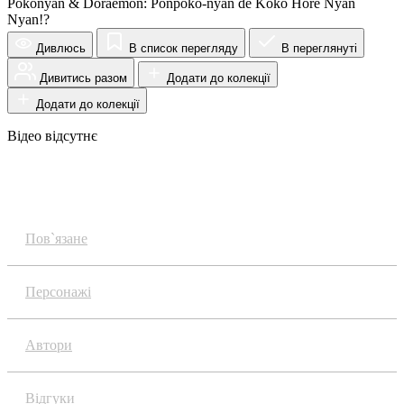
Pokonyan & Doraemon: Ponpoko-nyan de Koko Hore Nyan
Nyan!?
Дивлюсь
В список перегляду
В переглянуті
Дивитись разом
Додати до колекції
Додати до колекції
Відео відсутнє
Огляд
Пов`язане
Персонажі
Автори
Відгуки