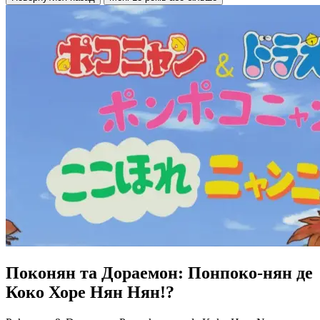
Поконян та Дораемон: Понпоко-нян де
Коко Хоре Нян Нян!?