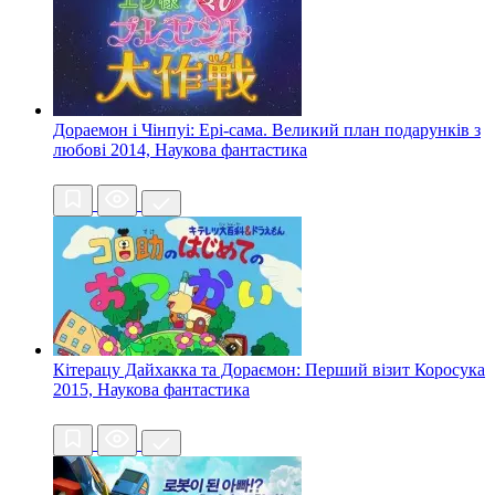
Дораемон і Чінпуі: Ері-сама. Великий план подарунків з
любові
2014, Наукова фантастика
Кітерацу Дайхакка та Дораємон: Перший візит Коросука
2015, Наукова фантастика