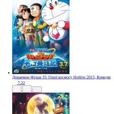
Дораемон Фільм 35: Герої космосу Нобіти
2015, Комедія
7.22