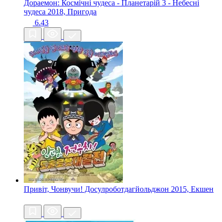
Дораемон: Космічні чудеса - Планетарій 3 - Небесні
чудеса
2018, Пригода
6.43
Привіт, Чонвучи! Досулроботдагйольджон
2015, Екшен