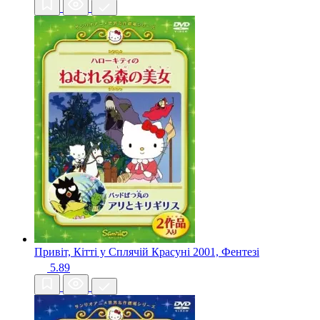
Привіт, Кітті у Сплячій Красуні
2001, Фентезі
5.89