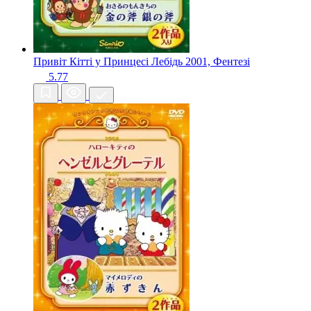
Привіт Кітті у Принцесі Лебідь
2001, Фентезі
5.77