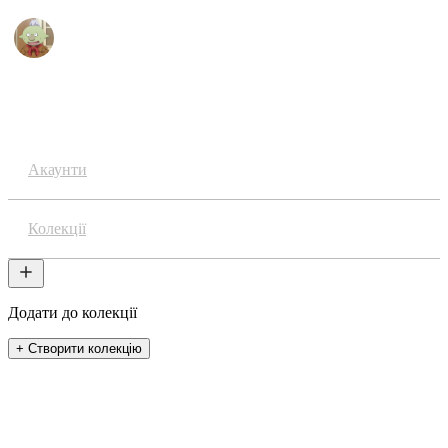
Аніме
Акаунти
Колекції
Додати до колекції
+ Створити колекцію