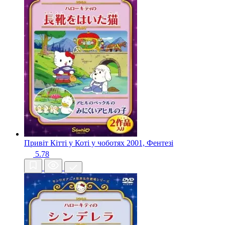
Привіт Кітті у Коті у чоботях
2001, Фентезі
5.78