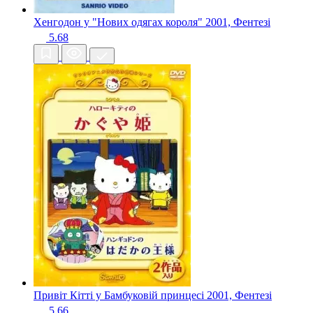
Хенгодон у "Нових одягах короля"
2001, Фентезі
5.68
Привіт Кітті у Бамбуковій принцесі
2001, Фентезі
5.66