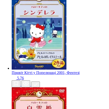
Привіт Кітті у Попелюшці
2001, Фентезі
5.76