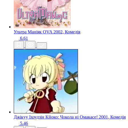
Ультра Маніяк OVA
2002, Комедія
6.61
Джікуу Іхоудзін Кйоко: Чокола ні Омакасе!
2001, Комедія
5.46