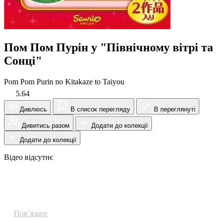
Пом Пом Пурін у "Північному вітрі та
Сонці"
Pom Pom Purin no Kitakaze to Taiyou
5.64
Дивлюсь
В список перегляду
В переглянуті
Дивитись разом
Додати до колекції
Додати до колекції
Відео відсутнє
Огляд
Пов`язане