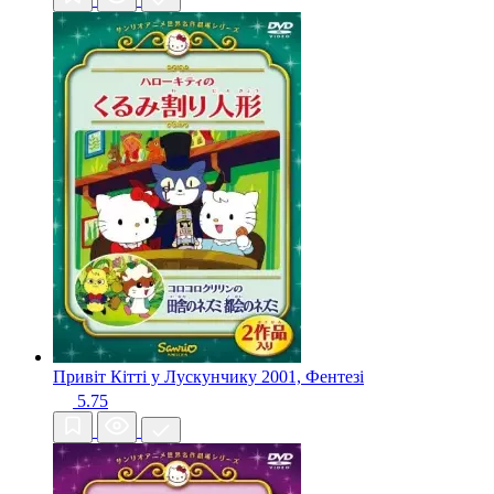
Привіт Кітті у Лускунчику
2001, Фентезі
5.75