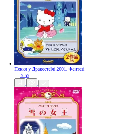
Пеккл у Дракестеїлі
2001, Фентезі
5.55