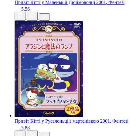
Привіт Кітті у Маленькій Дюймовочці
2001, Фентезі
5.56
Привіт Кітті у Русалоньці з мартенівкою
2001, Фентезі
5.88