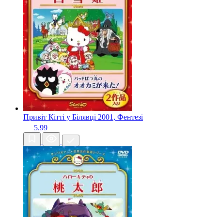
Привіт Кітті у Білявці
2001, Фентезі
5.99