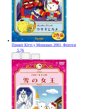
Привіт Кітті у Momotaro
2001, Фентезі
5.76