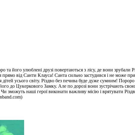
ро та його улюблені друзі повертаються з лісу, де вони зрубали 
прямо від Санти Клауса! Санта сильно застудився і не може при
дітей усього світу. Різдво без печива буде дуже сумним! Пороро
 його до Цукеркового Замку. Але по дорозі вони зустрічають свою
. Чи зможуть наші герої виконати важливу місію і врятувати Різд
onband.com)