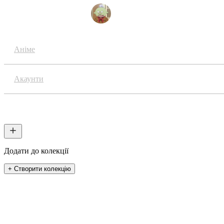
Amadeus / 雄牛の卵
Аніме
Акаунти
Колекції
Додати до колекції
+ Створити колекцію