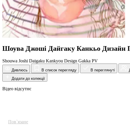
Шоува Джоші Дайгаку Канкьо Дизайн 
Shouwa Joshi Daigaku Kankyou Design Gakka PV
Дивлюсь
В список перегляду
В переглянуті
Д
Додати до колекції
Відео відсутнє
Огляд
Пов`язане