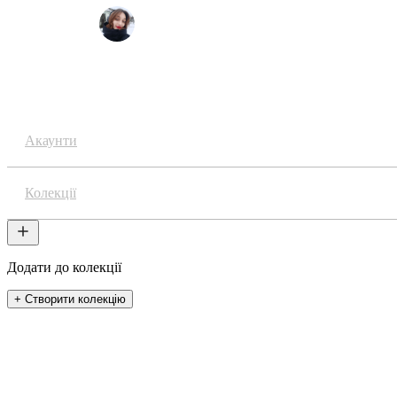
MariiaZzlnk
Аніме
Акаунти
Колекції
Додати до колекції
+ Створити колекцію