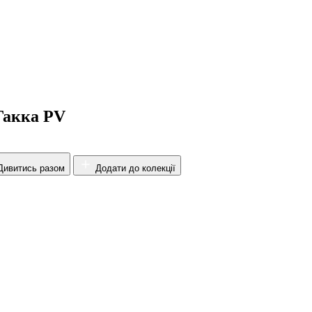
Гакка PV
ивитись разом
Додати до колекції