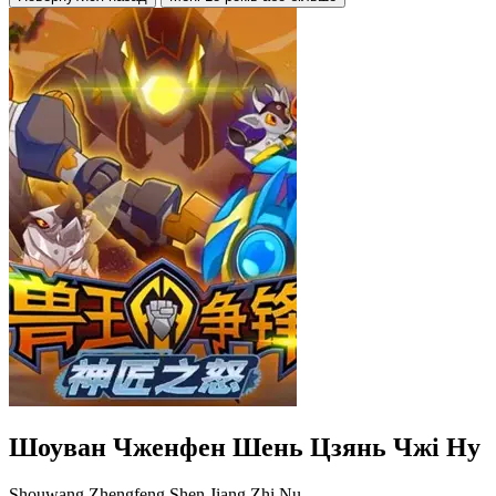
Шоуван Чженфен Шень Цзянь Чжі Ну
Shouwang Zhengfeng Shen Jiang Zhi Nu