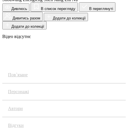
Дивлюсь
В список перегляду
В переглянуті
Дивитись разом
Додати до колекції
Додати до колекції
Відео відсутнє
Огляд
Пов`язане
Персонажі
Автори
Відгуки