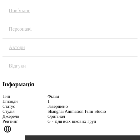
Пов`язане
Персонажі
Автори
Відгуки
Інформація
Тип
Фільм
Епізоди
1
Статус
Завершено
Студія
Shanghai Animation Film Studio
Джерело
Оригінал
Рейтинг
G - Для всіх вікових груп