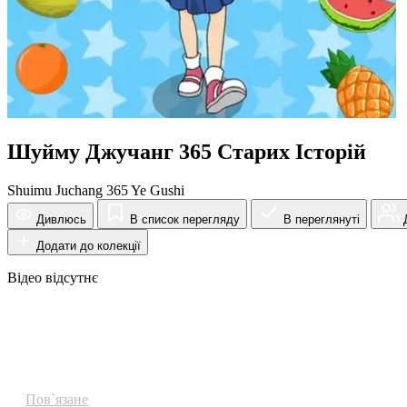
Шуйму Джучанг 365 Старих Історій
Shuimu Juchang 365 Ye Gushi
Дивлюсь
В список перегляду
В переглянуті
Д
Додати до колекції
Відео відсутнє
Огляд
Пов`язане