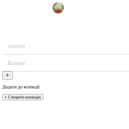
Amadeus / 雄牛の卵
Аніме
Акаунти
Колекції
Додати до колекції
+ Створити колекцію