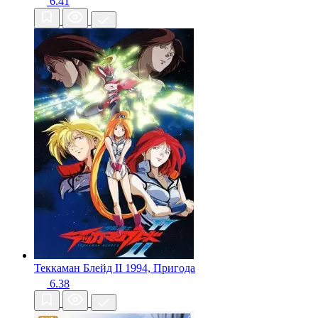
6.41
Теккаман Блейд II
1994, Пригода
6.38