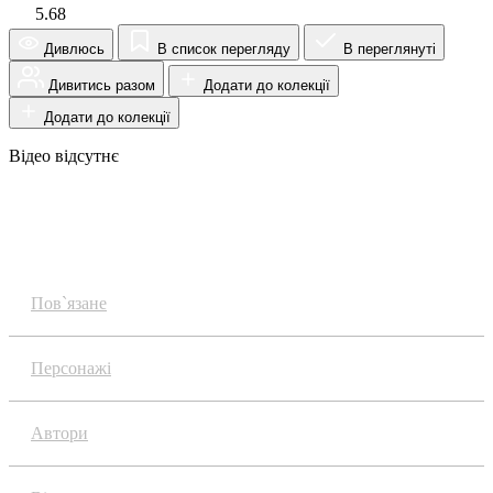
5.68
Дивлюсь
В список перегляду
В переглянуті
Дивитись разом
Додати до колекції
Додати до колекції
Відео відсутнє
Огляд
Пов`язане
Персонажі
Автори