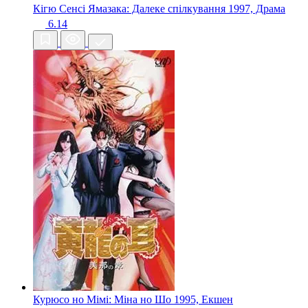
Кігю Сенсі Ямазака: Далеке спілкування
1997, Драма
6.14
Курюсо но Мімі: Міна но Шо
1995, Екшен