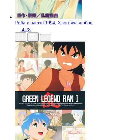
Риба у пастці
1994, Хлопʼяча любов
4.78