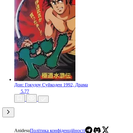
Дон: Гокудоу Суйкоден
1992, Драма
5.77
Anidesu
Політика конфіденційності