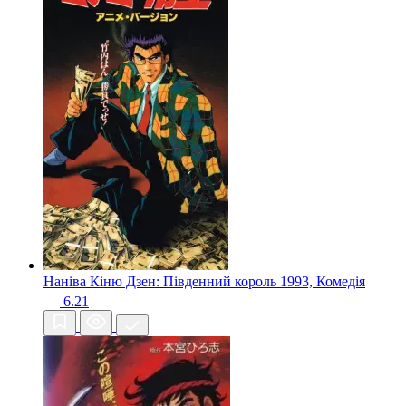
Наніва Кіню Дзен: Південний король
1993, Комедія
6.21