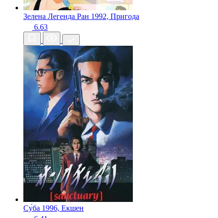
Зелена Легенда Ран
1992, Пригода
6.63
Су́бa
1996, Екшен