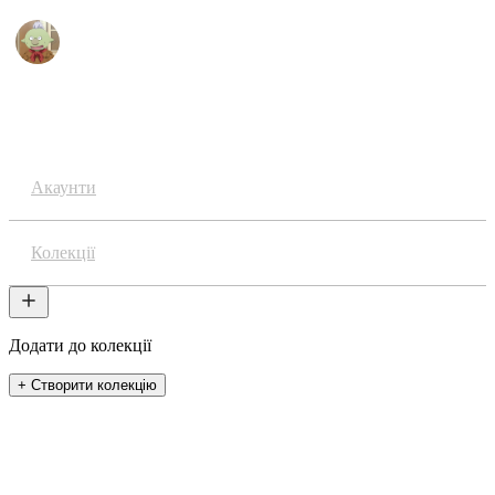
Аніме
Акаунти
Колекції
Додати до колекції
+ Створити колекцію