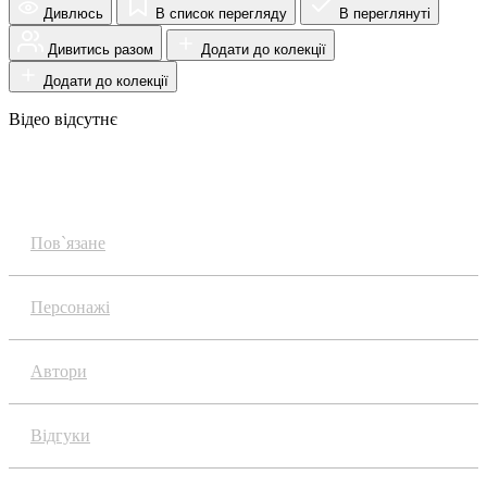
Дивлюсь
В список перегляду
В переглянуті
Дивитись разом
Додати до колекції
Додати до колекції
Відео відсутнє
Огляд
Пов`язане
Персонажі
Автори
Відгуки