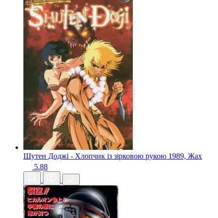
Шутен Доджі - Хлопчик із зірковою рукою
1989, Жах
5.88