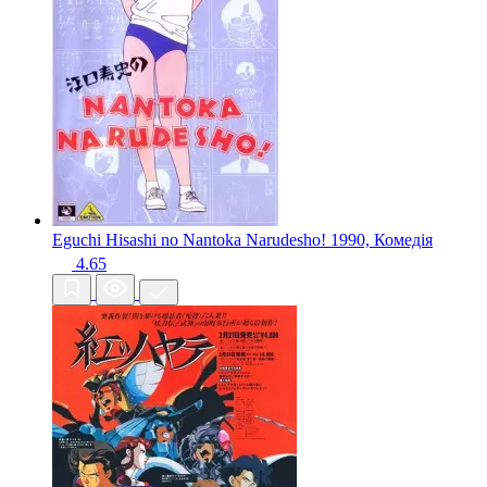
Eguchi Hisashi no Nantoka Narudesho!
1990, Комедія
4.65