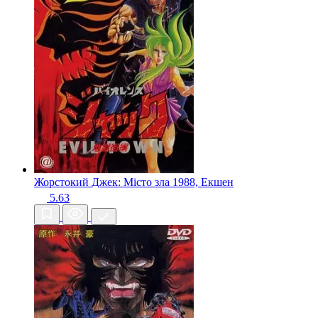
Жорстокий Джек: Місто зла
1988, Екшен
5.63