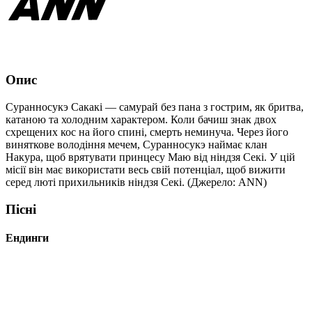
Опис
Суранносукэ Сакакі — самурай без пана з гострим, як бритва,
катаною та холодним характером. Коли бачиш знак двох
схрещених кос на його спині, смерть неминуча. Через його
виняткове володіння мечем, Суранносукэ наймає клан
Накура, щоб врятувати принцесу Маю від ніндзя Секі. У цій
місії він має використати весь свій потенціал, щоб вижити
серед люті прихильників ніндзя Секі. (Джерело: ANN)
Пісні
Ендинги