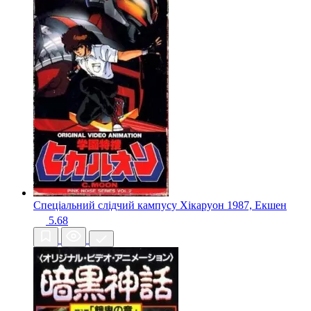
Спеціальний слідчий кампусу Хікаруон
1987, Екшен
5.68