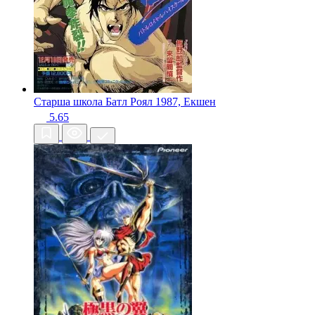
Старша школа Батл Роял
1987, Екшен
5.65