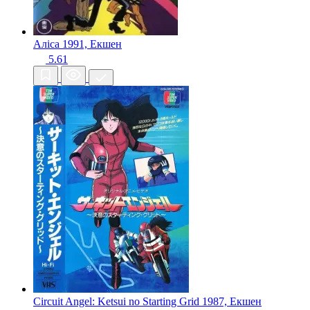
Аліса
1991, Екшен
5.61
Circuit Angel: Ketsui no Starting Grid
1987, Екшен