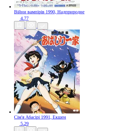
Війни вампірів
1990, Надприродне
4.77
Сім'я Абасірі
1991, Екшен
5.29