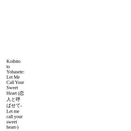
Koibito
to
Yobasete:
Let Me
Call Your
Sweet
Heart (恋
人と呼
ばせて-
Let me
call your
sweet
heart-)