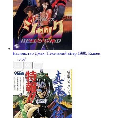
Насильство Джек: Пекельний вітер
1990, Екшен
5.57