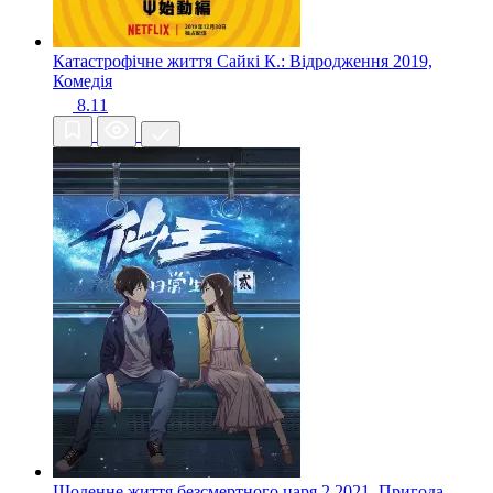
Катастрофічне життя Сайкі К.: Відродження
2019,
Комедія
8.11
Щоденне життя безсмертного царя 2
2021, Пригода