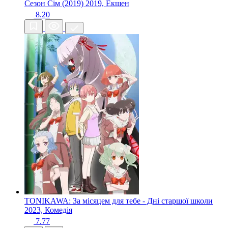
Сезон Сім (2019)
2019, Екшен
8.20
TONIKAWA: За місяцем для тебе - Дні старшої школи
2023, Комедія
7.77