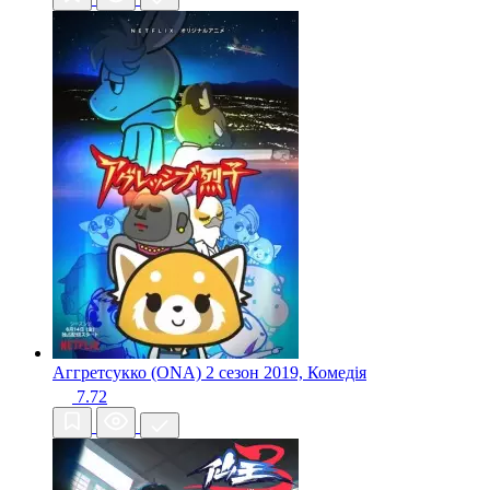
Аггретсукко (ONA) 2 сезон
2019, Комедія
7.72