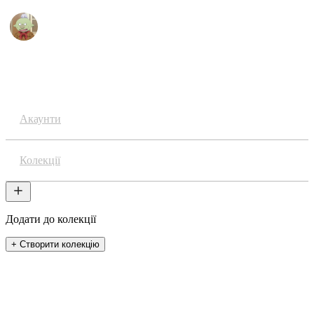
Аніме
Акаунти
Колекції
Додати до колекції
+ Створити колекцію