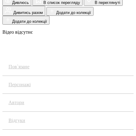
Дивлюсь
В список перегляду
В переглянуті
Дивитись разом
Додати до колекції
Додати до колекції
Відео відсутнє
Огляд
Пов`язане
Персонажі
Автори
Відгуки