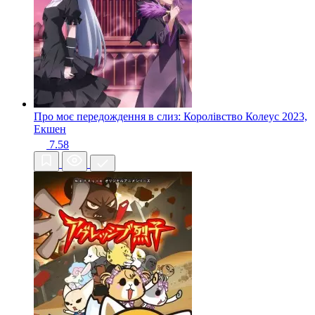
Про моє передождення в слиз: Королівство Колеус
2023,
Екшен
7.58