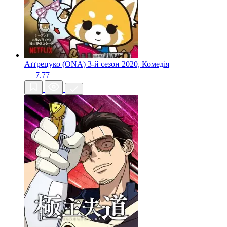
Аґґрецуко (ONA) 3-й сезон
2020, Комедія
7.77