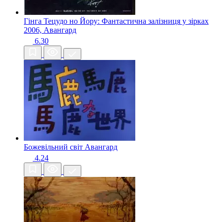
Гінга Тецудо но Йору: Фантастична залізниця у зірках
2006, Авангард
6.30
Божевільний світ
Авангард
4.24