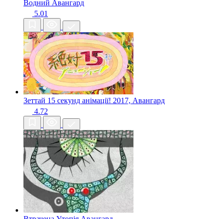
Водний
Авангард
5.01
Зеттай 15 секунд анімації!
2017, Авангард
4.72
Втрачена Утопія
Авангард