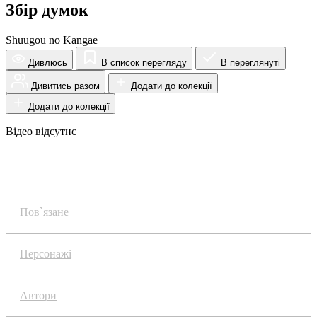
Збір думок
Shuugou no Kangae
Дивлюсь
В список перегляду
В переглянуті
Дивитись разом
Додати до колекції
Додати до колекції
Відео відсутнє
Огляд
Пов`язане
Персонажі
Автори