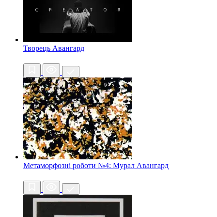
Творець
Авангард
Метаморфозні роботи №4: Мурал
Авангард