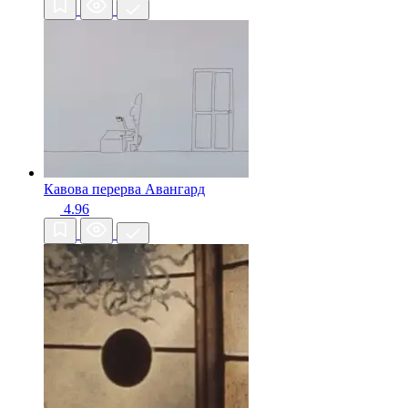
Кавова перерва
Авангард
4.96