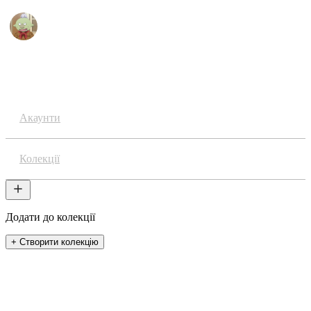
Аніме
Акаунти
Колекції
Додати до колекції
+ Створити колекцію