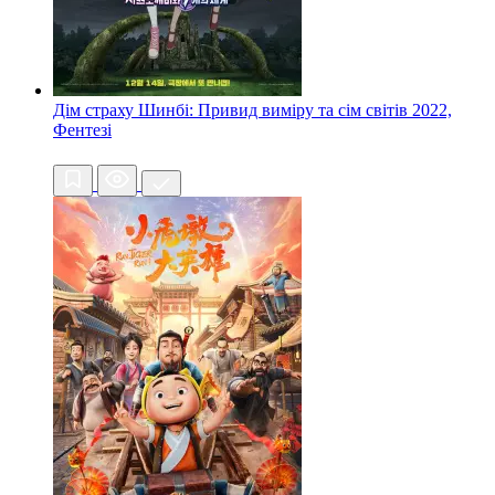
Дім страху Шинбі: Привид виміру та сім світів
2022,
Фентезі