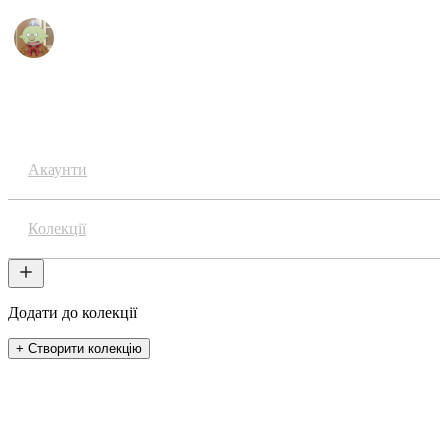
Аніме
Акаунти
Колекції
Додати до колекції
+ Створити колекцію