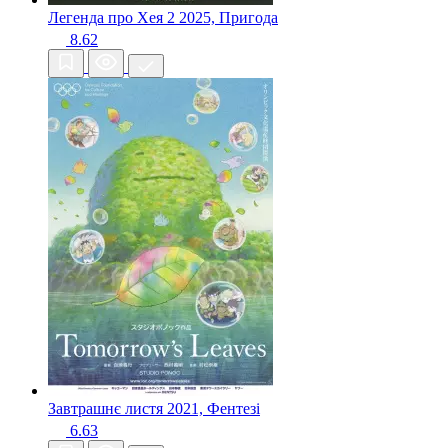
Легенда про Хея 2
2025, Пригода
8.62
Завтрашнє листя
2021, Фентезі
6.63