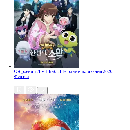
Озброєний Дім Шінбі: Ще одне викликання
2026,
Фентезі