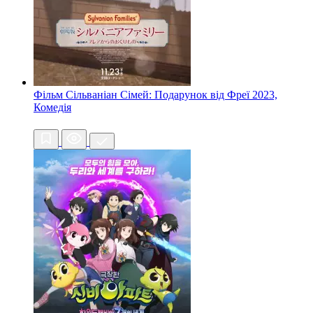
Фільм Сільваніан Сімей: Подарунок від Фреї
2023,
Комедія