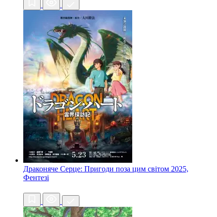
Драконяче Серце: Пригоди поза цим світом
2025,
Фентезі