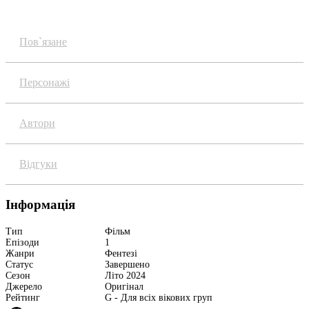
Огляд
Пов`язане
Персонажі
Автори
Відгуки
Інформація
Тип
Фільм
Епізоди
1
Жанри
Фентезі
Статус
Завершено
Сезон
Літо 2024
Джерело
Оригінал
Рейтинг
G - Для всіх вікових груп