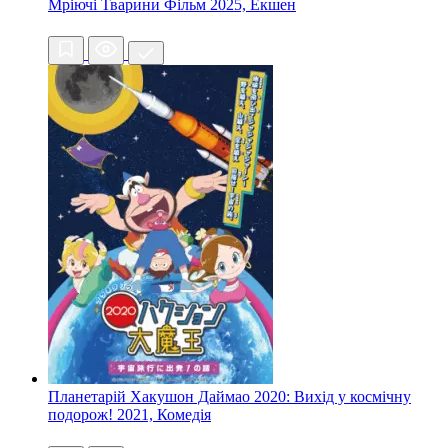
Мріючі Тварини Фільм
2025, Екшен
Планетарій Хакушон Даймао 2020: Вихід у космічну
подорож!
2021, Комедія