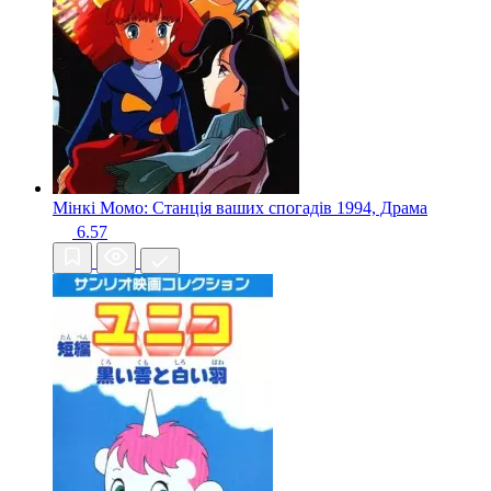
Мінкі Момо: Станція ваших спогадів
1994, Драма
6.57