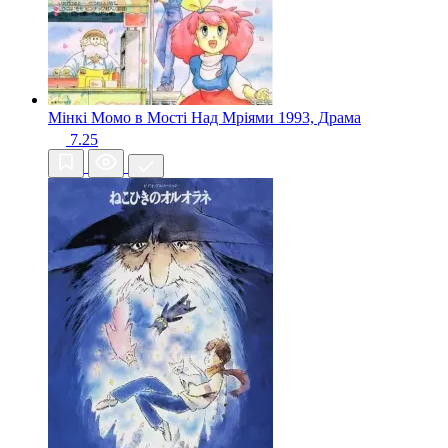
Мінкі Момо в Мості Над Мріями
1993, Драма
7.25