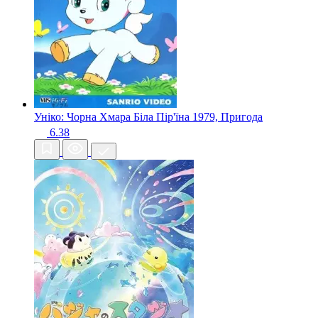
Уніко: Чорна Хмара Біла Пір'їна
1979, Пригода
6.38