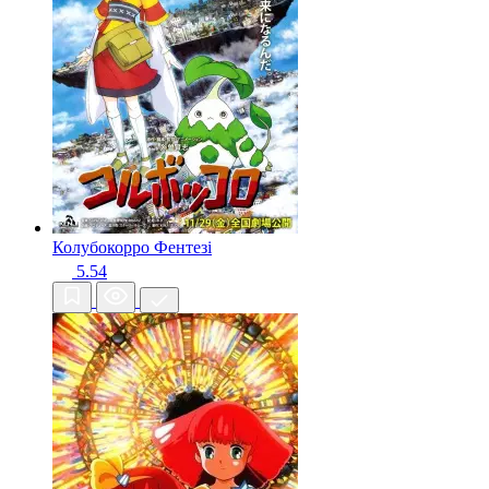
Колубокорро
Фентезі
5.54