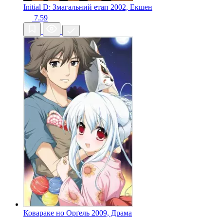
Initial D: Змагальний етап
2002, Екшен
7.59
Ковараке но Орґель
2009, Драма