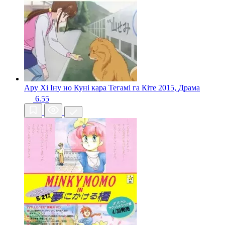
Ару Хі Іну но Куні кара Тегамі га Кіте
2015, Драма
6.55