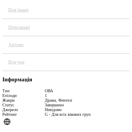
Пов`язане
Персонажі
Автори
Відгуки
Інформація
Тип
ОВА
Епізоди
1
Жанри
Драма, Фентезі
Статус
Завершено
Джерело
Невідомо
Рейтинг
G - Для всіх вікових груп