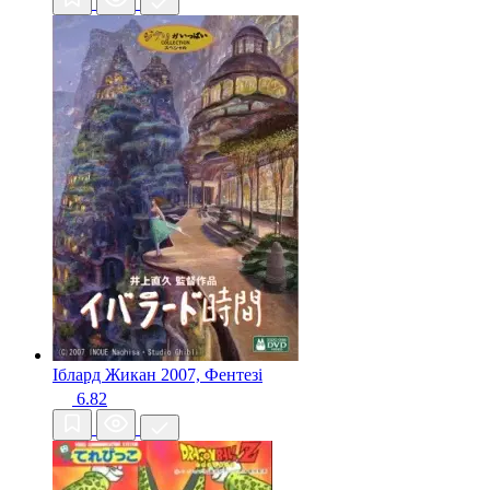
Іблард Жикан
2007, Фентезі
6.82