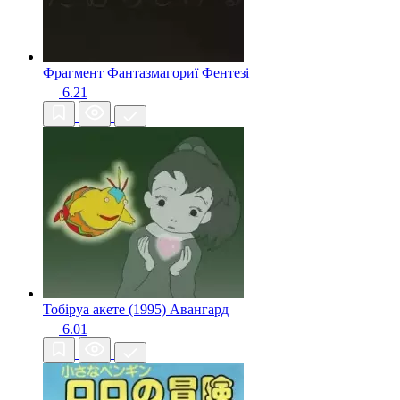
Фрагмент Фантазмагориї
Фентезі
6.21
Тобіруа акете (1995)
Авангард
6.01