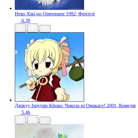
Неко Хікі но Орюоране
1992, Фентезі
6.39
Джікуу Іхоудзін Кйоко: Чокола ні Омакасе!
2001, Комедія
5.46