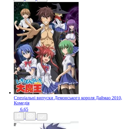
Спеціальні випуски Демонського короля Даймао
2010,
Комедія
6.65