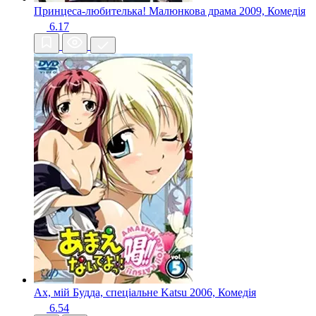
Принцеса-любителька! Малюнкова драма
2009, Комедія
6.17
Ах, мій Будда, спеціальне Katsu
2006, Комедія
6.54