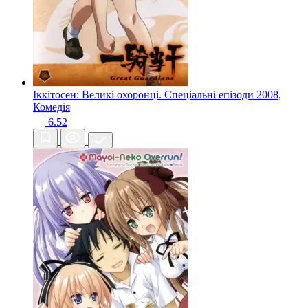
Іккітосен: Великі охоронці. Спеціальні епізоди
2008,
Комедія
6.52