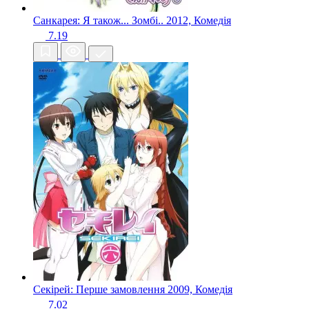
Санкарея: Я також... Зомбі..
2012, Комедія
7.19
Секірей: Перше замовлення
2009, Комедія
7.02