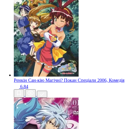
Ренкін Сан-кію Магічні? Покан Спеціали
2006, Комедія
6.84