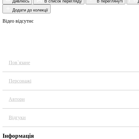
Дивлюсь
В список перегляду
В переглянуті
Д
Додати до колекції
Відео відсутнє
Огляд
Пов`язане
Персонажі
Автори
Відгуки
Інформація