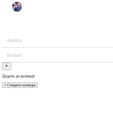
Niki
Аніме
Акаунти
Колекції
Додати до колекції
+ Створити колекцію