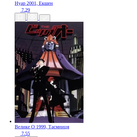
Нуар
2001, Екшен
7.29
Велике O
1999, Таємниця
7.55