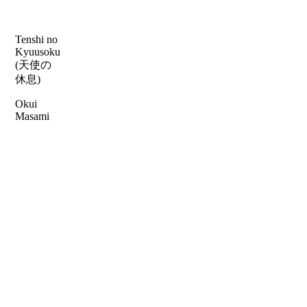
Tenshi no
Kyuusoku
(天使の
休息)
Okui
Masami