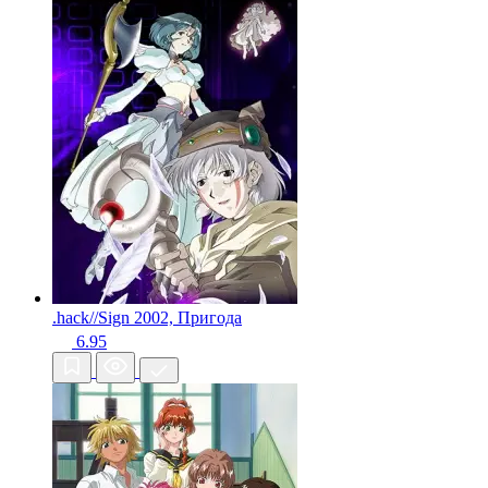
.hack//Sign
2002, Пригода
6.95