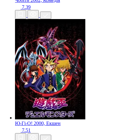
Чобіти
2002, Комедія
7.39
Ю-Гі-О!
2000, Екшен
7.51