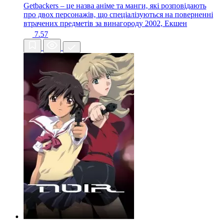
Getbackers – це назва аніме та манги, які розповідають
про двох персонажів, що спеціалізуються на поверненні
втрачених предметів за винагороду
2002, Екшен
7.57