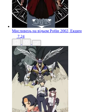
Мисливець на відьом Робін
2002, Екшен
7.24