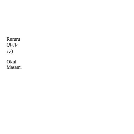
Rururu
(ルル
ル)
Okui
Masami