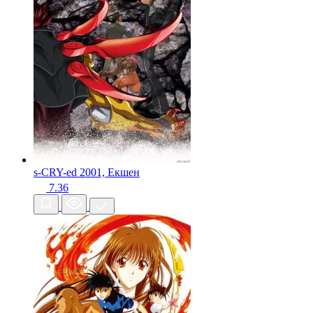
s-CRY-ed
2001, Екшен
7.36