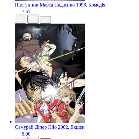
Наступник Марса Надасикo
1996, Комедія
7.51
Самурай Діпер Кйо
2002, Екшен
6.90