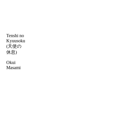
Tenshi no
Kyuusoku
(天使の
休息)
Okui
Masami