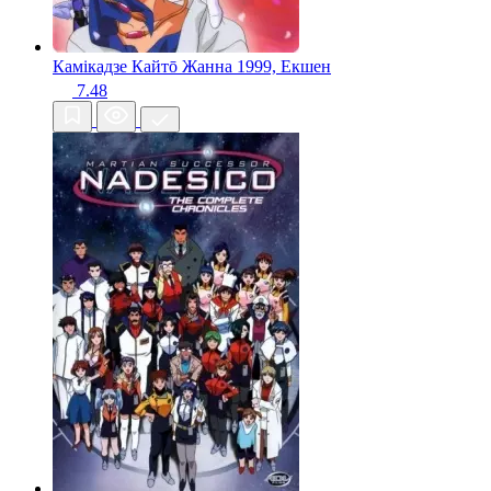
Камікадзе Кайтō Жанна
1999, Екшен
7.48