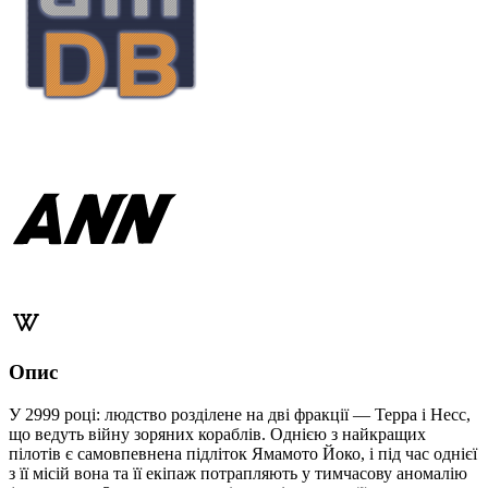
Опис
У 2999 році: людство розділене на дві фракції — Терра і Несс,
що ведуть війну зоряних кораблів. Однією з найкращих
пілотів є самовпевнена підліток Ямамото Йоко, і під час однієї
з її місій вона та її екіпаж потрапляють у тимчасову аномалію