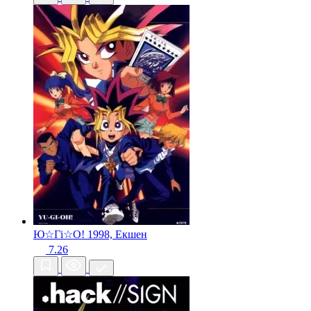
Ю☆Гі☆О!
1998, Екшен
7.26