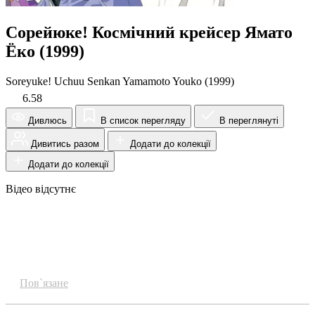
Сорейюке! Космічний крейсер Ямато
Ёко (1999)
Soreyuke! Uchuu Senkan Yamamoto Youko (1999)
6.58
Дивлюсь
В список перегляду
В переглянуті
Дивитись разом
Додати до колекції
Додати до колекції
Відео відсутнє
Огляд
Пов`язане