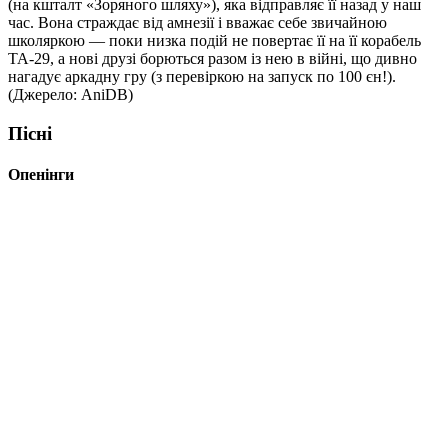
(на кшталт «Зоряного шляху»), яка відправляє її назад у наш
час. Вона страждає від амнезії і вважає себе звичайною
школяркою — поки низка подій не повертає її на її корабель
TA-29, а нові друзі борються разом із нею в війні, що дивно
нагадує аркадну гру (з перевіркою на запуск по 100 єн!).
(Джерело: AniDB)
Пісні
Опенінги