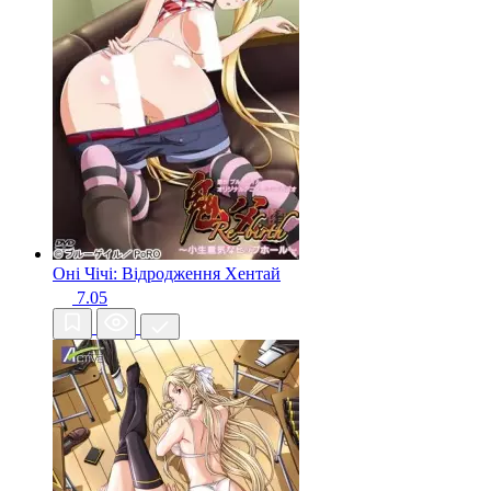
Оні Чічі: Відродження
Хентай
7.05