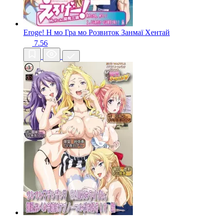
Eroge! H мо Гра мо Розвиток Занмаї
Хентай
7.56