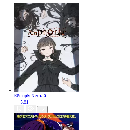
Ейфорія
Хентай
5.81