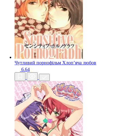
Чутливий порнофільм
Хлопʼяча любов
6.64