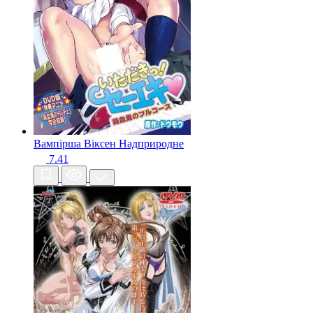
Вампірша Віксен
Надприродне
7.41