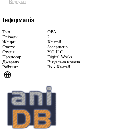
Відгуки
Інформація
Тип
ОВА
Епізоди
2
Жанри
Хентай
Статус
Завершено
Студія
Y.O.U.C
Продюсер
Digital Works
Джерело
Візуальна новела
Рейтинг
Rx - Хентай