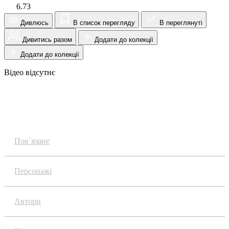
6.73
Дивлюсь
В список перегляду
В переглянуті
Дивитись разом
Додати до колекції
Додати до колекції
Відео відсутнє
Огляд
Пов`язане
Персонажі
Автори