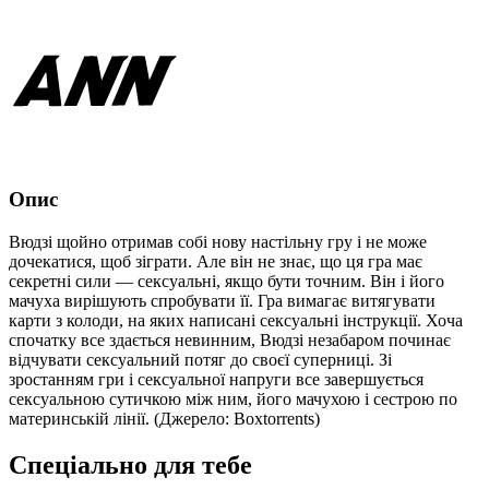
Опис
Вюдзі щойно отримав собі нову настільну гру і не може
дочекатися, щоб зіграти. Але він не знає, що ця гра має
секретні сили — сексуальні, якщо бути точним. Він і його
мачуха вирішують спробувати її. Гра вимагає витягувати
карти з колоди, на яких написані сексуальні інструкції. Хоча
спочатку все здається невинним, Вюдзі незабаром починає
відчувати сексуальний потяг до своєї суперниці. Зі
зростанням гри і сексуальної напруги все завершується
сексуальною сутичкою між ним, його мачухою і сестрою по
материнській лінії. (Джерело: Boxtorrents)
Спеціально для тебе