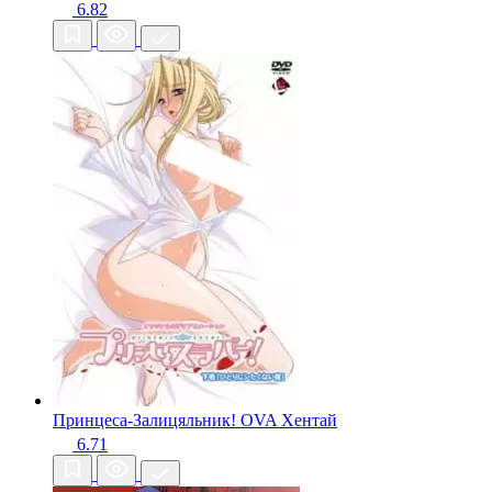
6.82
Принцеса-Залицяльник! OVA
Хентай
6.71