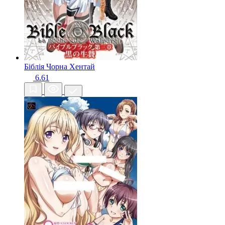
Біблія Чорна
Хентай
6.61