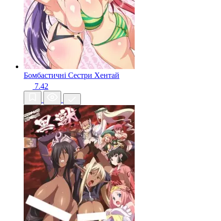
Бомбастичні Сестри
Хентай
7.42