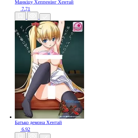
Манкіцу Хеппенінг
Хентай
7.71
Батько демона
Хентай
6.92