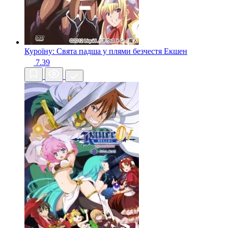
Куроїну: Свята падша у плями безчестя
Екшен
7.39