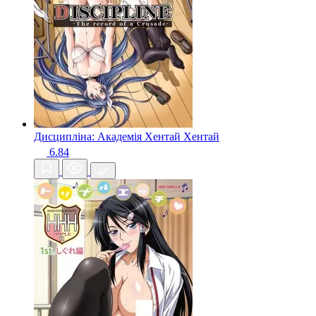
Дисципліна: Академія Хентай
Хентай
6.84