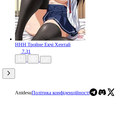
HHH Тройне Екчі
Хентай
7.31
Anidesu
Політика конфіденційності