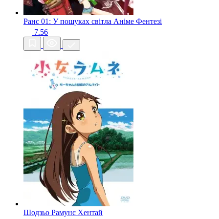
Ранс 01: У пошуках світла Аніме
Фентезі
7.56
Шодзьо Рамунє
Хентай