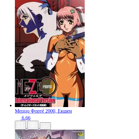
Меццо Фортé
2000, Екшен
6.66