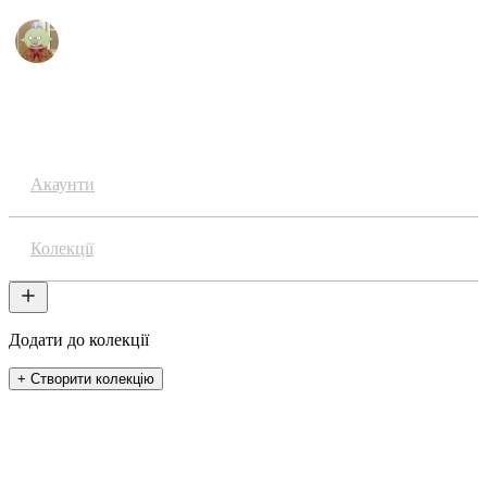
Аніме
Акаунти
Колекції
Додати до колекції
+ Створити колекцію