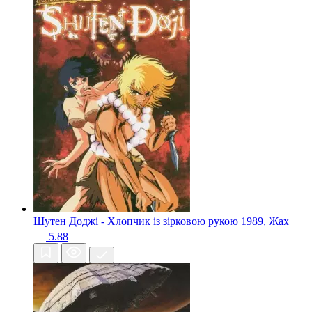
Шутен Доджі - Хлопчик із зірковою рукою
1989, Жах
5.88