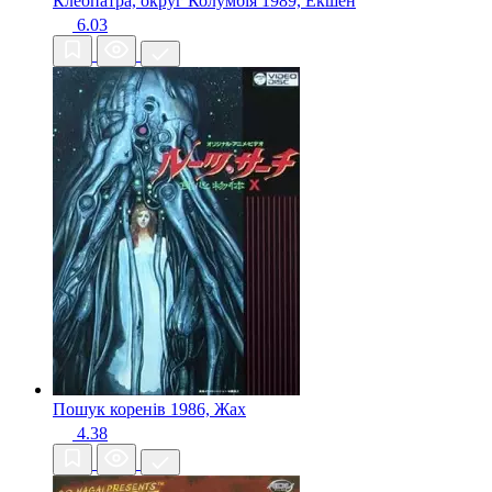
Клеопатра, округ Колумбія
1989, Екшен
6.03
Пошук коренів
1986, Жах
4.38