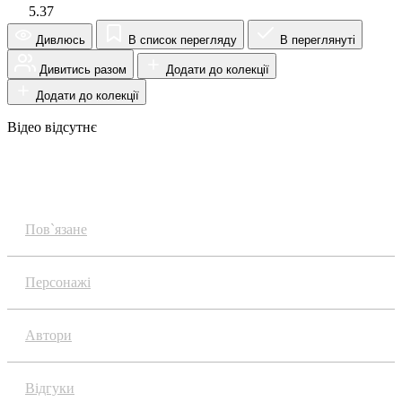
5.37
Дивлюсь
В список перегляду
В переглянуті
Дивитись разом
Додати до колекції
Додати до колекції
Відео відсутнє
Огляд
Пов`язане
Персонажі
Автори
Відгуки