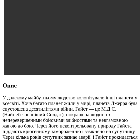
Опис
У далекому майбутньому людство колонізувало інші планети у
всесвіті. Хоча багато планет жили у мирі, планета Джерра була
спустошена десятиліттями війни. Гайст — це М.Д.С.
(Найнебезпечніший Солдат), покращена людина з
неперевершеними бойовими здібностями та невгамовною
жагою до бою. Через його неконтрольовану природу Гайста
піддають кріогенному замороженню і замкнено на супутнику.
Через кілька років супутник зазнає аварії, і Гайст прокидається