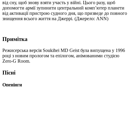
від сну, щоб знову взяти участь у війні. Цього разу, щоб
допомогти армії зупинити центральний комп’ютер планети
від активації пристрою судного дня, що призведе до повного
знищення всього життя на Джеррі. (Джерело: ANN)
Примітка
Режисерська версія Soukihei MD Geist була випущена у 1996
році з новим прологом та епілогом, анімованими студією
Zero-G Room.
Пісні
Опенінги