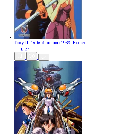
Гоку II: Опівнічне око
1989, Екшен
6.27