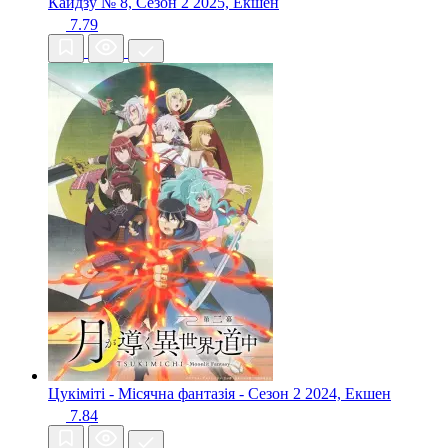
Кайдзу № 8, Сезон 2
2025, Екшен
7.79
Цукіміті - Місячна фантазія - Сезон 2
2024, Екшен
7.84