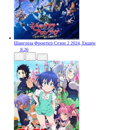
Шангріла Фронтієр Сезон 2
2024, Екшен
8.26