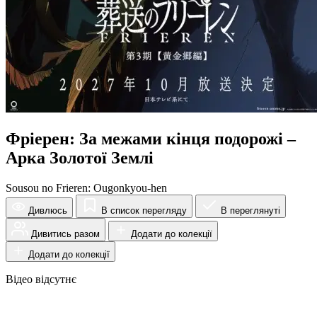
Фріерен: За межами кінця подорожі –
Арка Золотої Землі
Sousou no Frieren: Ougonkyou-hen
Дивлюсь
В список перегляду
В переглянуті
Дивитись разом
Додати до колекції
Додати до колекції
Відео відсутнє