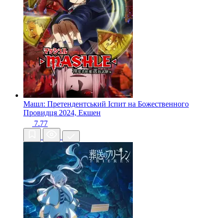
Машл: Претендентський Іспит на Божественного
Провидця
2024, Екшен
7.77