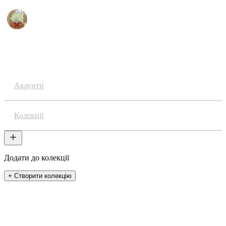
Аніме
Акаунти
Колекції
Додати до колекції
+ Створити колекцію