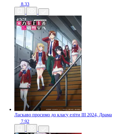
8.33
Ласкаво просимо до класу еліти III
2024, Драма
7.92