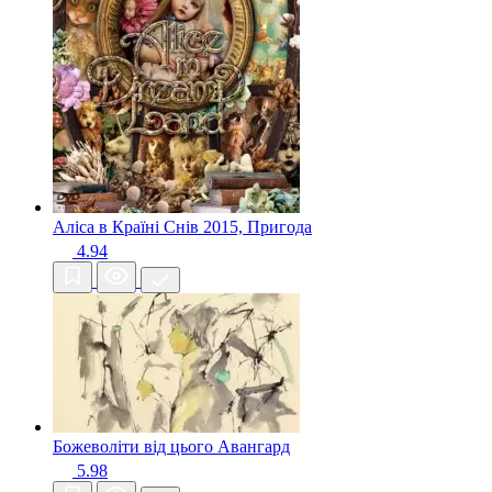
Аліса в Країні Снів
2015, Пригода
4.94
Божеволіти від цього
Авангард
5.98