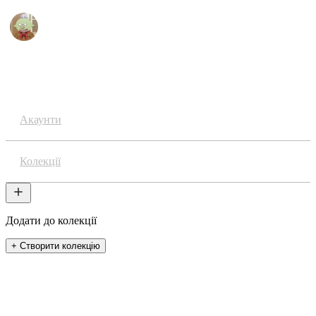
Аніме
Акаунти
Колекції
Додати до колекції
+ Створити колекцію