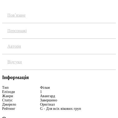
Пов`язане
Персонажі
Автори
Відгуки
Інформація
Тип
Фільм
Епізоди
1
Жанри
Авангард
Статус
Завершено
Джерело
Оригінал
Рейтинг
G - Для всіх вікових груп