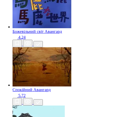
Божевільний світ
Авангард
4.24
Спокійний
Авангард
5.72