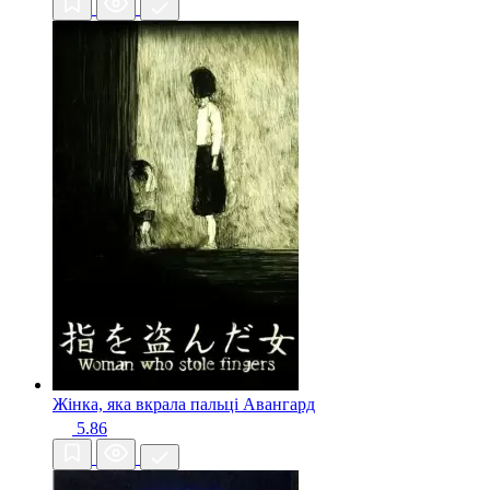
Жінка, яка вкрала пальці
Авангард
5.86