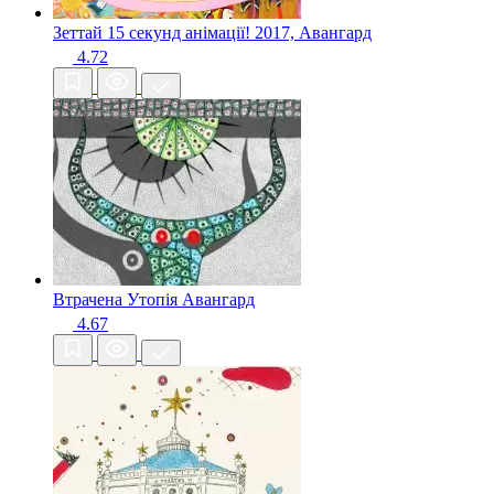
Зеттай 15 секунд анімації!
2017, Авангард
4.72
Втрачена Утопія
Авангард
4.67