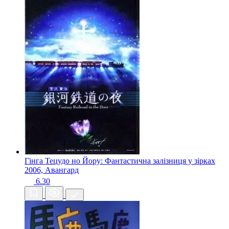
Гінга Тецудо но Йору: Фантастична залізниця у зірках
2006, Авангард
6.30