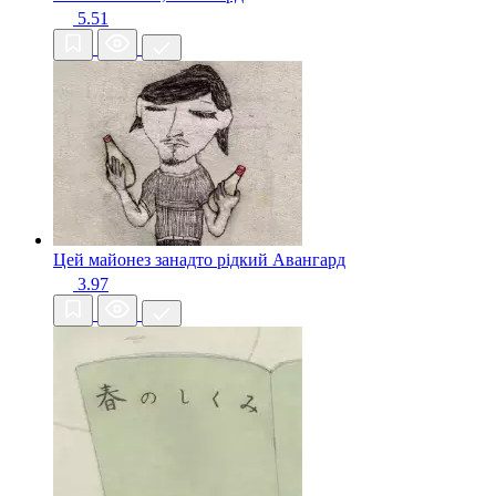
5.51
Цей майонез занадто рідкий
Авангард
3.97