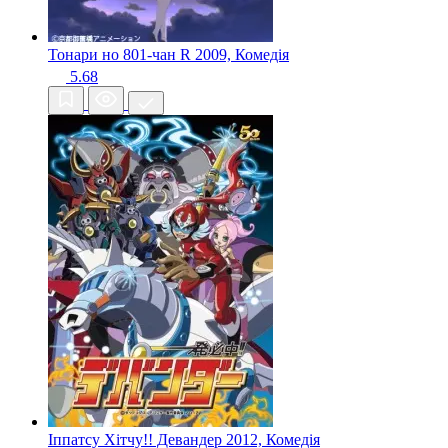
Тонари но 801-чан R
2009, Комедія
5.68
Іппатсу Хітчу!! Девандер
2012, Комедія