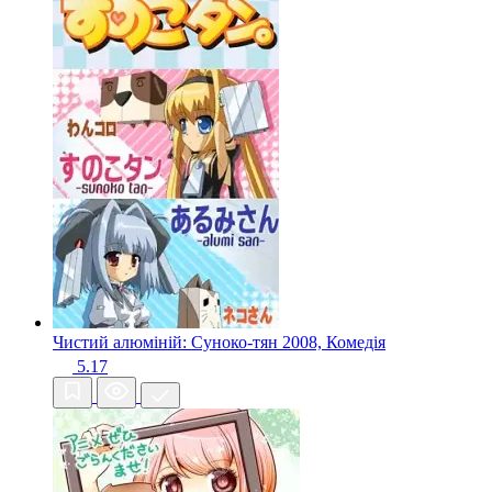
Чистий алюміній: Суноко-тян
2008, Комедія
5.17