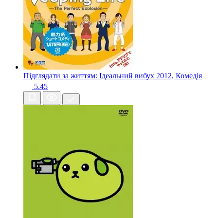
Підглядати за життям: Ідеальний вибух
2012, Комедія
5.45