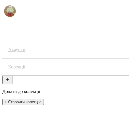
Аніме
Акаунти
Колекції
Додати до колекції
+ Створити колекцію