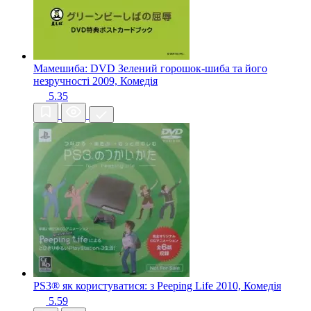
Мамешиба: DVD Зелений горошок-шиба та його
незручності
2009, Комедія
5.35
PS3® як користуватися: з Peeping Life
2010, Комедія
5.59