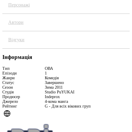
Персонажі
Автори
Відгуки
Інформація
Тип
ОВА
Епізоди
1
Жанри
Комедія
Статус
Завершено
Сезон
Зима 2011
Студія
Studio PuYUKAI
Продюсер
Indeprox
Джерело
4-кома манга
Рейтинг
G - Для всіх вікових груп