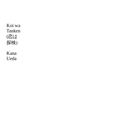
Koi wa
Tanken
(恋は
探検)
Kana
Ueda