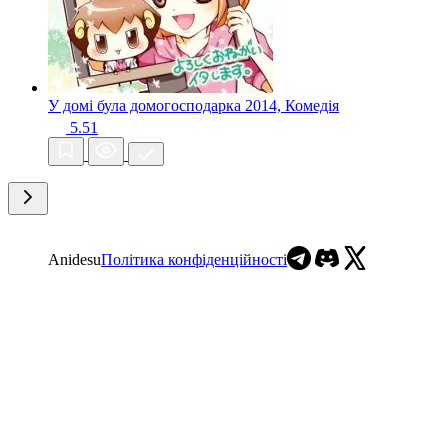
У домі була домогосподарка
2014, Комедія
5.51
Anidesu
Політика конфіденційності