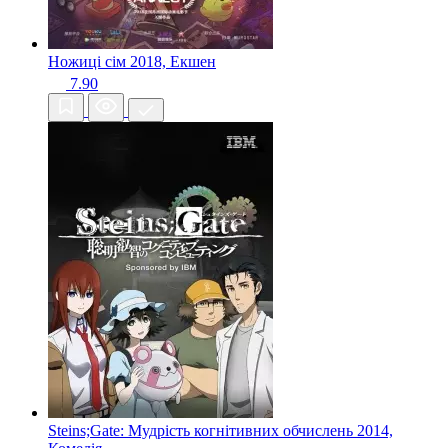
Ножиці сім
2018, Екшен
7.90
Steins;Gate: Мудрість когнітивних обчислень
2014,