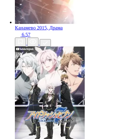
Канамево
2015, Драма
6.57