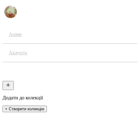
Аніме
Акаунти
Колекції
Додати до колекції
+ Створити колекцію