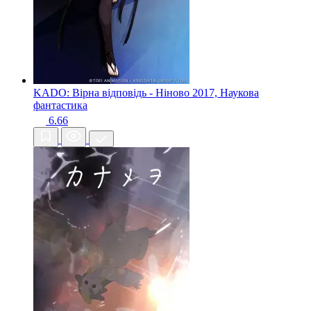
KADO: Вірна відповідь - Ніново
2017, Наукова
фантастика
6.66