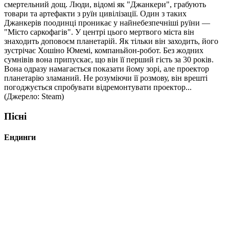
смертельний дощ. Люди, відомі як "Джанкери", грабують
товари та артефакти з руїн цивілізації. Один з таких
Джанкерів поодинці проникає у найнебезпечніші руїни —
"Місто саркофагів". У центрі цього мертвого міста він
знаходить доповоєм планетарій. Як тільки він заходить, його
зустрічає Хошіно Юмемі, компаньйон-робот. Без жодних
сумнівів вона припускає, що він її перший гість за 30 років.
Вона одразу намагається показати йому зорі, але проектор
планетарію зламаний. Не розуміючи її розмову, він врешті
погоджується спробувати відремонтувати проектор...
(Джерело: Steam)
Пісні
Ендинги