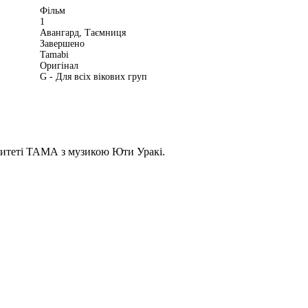
Фільм
1
Авангард, Таємниця
Завершено
Tamabi
Оригінал
G - Для всіх вікових груп
ситеті ТАМА з музикою Юти Уракі.