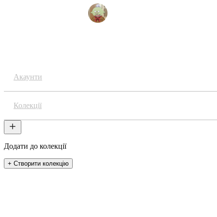
Amadeus / 雄牛の卵
Аніме
Акаунти
Колекції
Додати до колекції
+ Створити колекцію