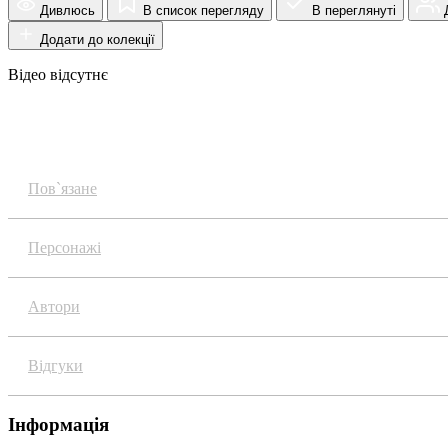
Дивлюсь
В список перегляду
В переглянуті
Д
Додати до колекції
Відео відсутнє
Огляд
Пов`язане
Персонажі
Автори
Відгуки
Інформація