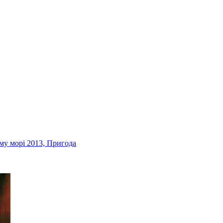
му морі
2013, Пригода